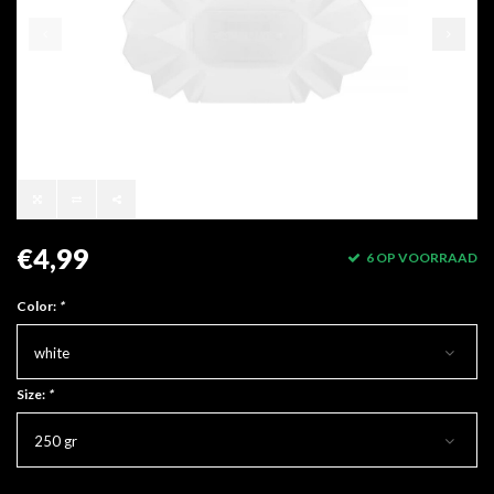
€4,99
6 OP VOORRAAD
Color:
*
white
Size:
*
250 gr