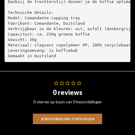
Dankzij de trechterstijl doseer je de koffie optimaal
Technische details:

Model: Comandante cupping tray

Fabrikant: Comandante, Duitsland

Verkrijgbaar in de kleuren: wit, asfalt (donkergrijs)
Capaciteit: ca. 250g groene koffie

Gewicht: 30g

Materiaal: slagvast copolymeer PP, 100% recyclebaar

Leveringsomvang: 1x koffiebak

Gemaakt in Duitsland
0 reviews
0 sterren op basis van 0 beoordelingen
JE BEOORDELING TOEVOEGEN