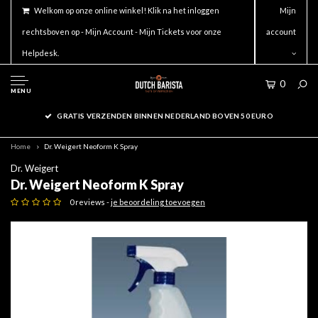
Welkom op onze online winkel! Klik na het inloggen
Mijn
rechtsboven op - Mijn Account - Mijn Tickets voor onze
account
Helpdesk.
0
MENU
GRATIS VERZENDEN BINNEN NEDERLAND BOVEN 50 EURO
Home
Dr. Weigert Neoform K Spray
Dr. Weigert
Dr. Weigert Neoform K Spray
0 reviews -
je beoordeling toevoegen