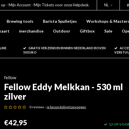
 op - Mijn Account - Mijn Tickets voor onze Helpdesk.
NL
Brewing tools
Barista Spulletjes
Workshops & Masterc
kaart
merchandise
Outdoor
Giftbox
Sale
Ope
LINE
GRATIS VERZENDEN BINNEN NEDERLAND BOVEN
ACCE
50 EURO
VERSTU
fellow
Fellow Eddy Melkkan - 530 ml
zilver
0 reviews -
je beoordeling toevoegen
€42,95
12 OP VOO