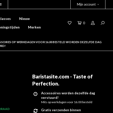
Mijn account
lasses
Nieuw
0
ningstijden
Merken
SSOIRES OP WERKDAGEN VOOR 16.00 BESTELD WORDEN DEZELFDE DAG
URD!
Baristasite.com - Taste of
Perfection
.
Accessoires worden dezelfde dag
verstuurd!
Mits op werkdagen voor 16.00 besteld
RRAAD
Gratis verzenden binnen