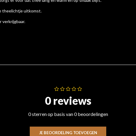
orgt er voor dat thee lang en warm en op smaak blijft.
 theelichtje uitkomst.
 verkrijgbaar.
0 reviews
0 sterren op basis van 0 beoordelingen
JE BEOORDELING TOEVOEGEN