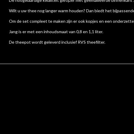
De hoogwaardige kwaliteit gietijzer met geemailleerde binnenkant z
Wilt u uw thee nog langer warm houden? Dan biedt het bijpassende
Om de set compleet te maken zijn er ook kopjes en een onderzetter
Jang is er met een inhoudsmaat van 0,8 en 1,1 liter.
De theepot wordt geleverd inclusief RVS theefilter.