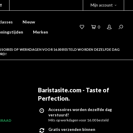
Mijn account
lasses
Nieuw
0
ningstijden
Merken
SSOIRES OP WERKDAGEN VOOR 16.00 BESTELD WORDEN DEZELFDE DAG
URD!
Baristasite.com - Taste of
Perfection
.
Accessoires worden dezelfde dag
verstuurd!
Mits op werkdagen voor 16.00 besteld
RRAAD
Gratis verzenden binnen