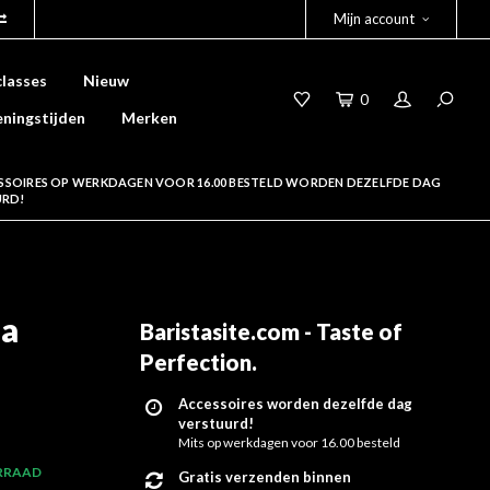
Mijn account
lasses
Nieuw
0
ningstijden
Merken
SSOIRES OP WERKDAGEN VOOR 16.00 BESTELD WORDEN DEZELFDE DAG
URD!
oa
Baristasite.com - Taste of
Perfection
.
Accessoires worden dezelfde dag
verstuurd!
Mits op werkdagen voor 16.00 besteld
RRAAD
Gratis verzenden binnen