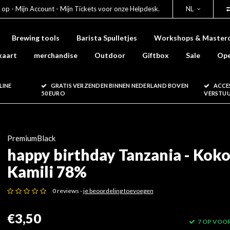
 op - Mijn Account - Mijn Tickets voor onze Helpdesk.
NL
Brewing tools
Barista Spulletjes
Workshops & Masterc
kaart
merchandise
Outdoor
Giftbox
Sale
Ope
LINE
GRATIS VERZENDEN BINNEN NEDERLAND BOVEN
ACCE
50 EURO
VERSTU
PremiumBlack
happy birthday Tanzania - Kok
Kamili 78%
0 reviews -
je beoordeling toevoegen
€3,50
7 OP VOO