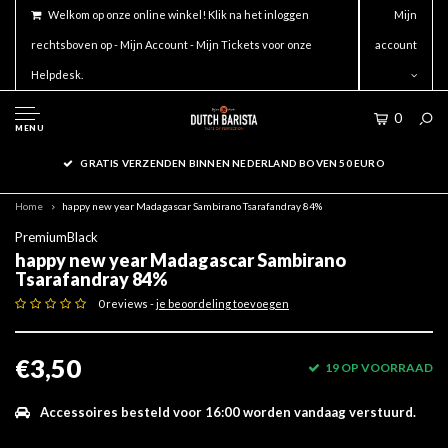
Welkom op onze online winkel! Klik na het inloggen
Mijn
rechtsboven op - Mijn Account - Mijn Tickets voor onze
account
Helpdesk.
0
MENU
GRATIS VERZENDEN BINNEN NEDERLAND BOVEN 50 EURO
Home
happy new year Madagascar Sambirano Tsarafandray 84%
PremiumBlack
happy new year Madagascar Sambirano
Tsarafandray 84%
0 reviews -
je beoordeling toevoegen
€3,50
19 OP VOORRAAD
Accessoires besteld voor 16:00 worden vandaag verstuurd.