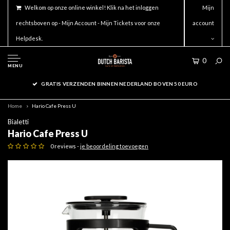
Welkom op onze online winkel! Klik na het inloggen
Mijn
rechtsboven op - Mijn Account - Mijn Tickets voor onze
account
Helpdesk.
0
MENU
GRATIS VERZENDEN BINNEN NEDERLAND BOVEN 50 EURO
Home
Hario Cafe Press U
Bialetti
Hario Cafe Press U
0 reviews -
je beoordeling toevoegen