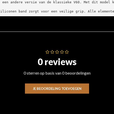
 een andere versie van de klassieke V60. Met dit model k
siliconen band zorgt voor een veilige grip. Alle element
0 reviews
0 sterren op basis van 0 beoordelingen
JE BEOORDELING TOEVOEGEN