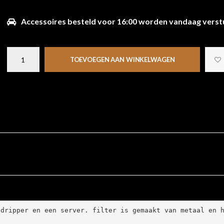
Accessoires besteld voor 16:00 worden vandaag verst
TOEVOEGEN AAN WINKELWAGEN
dripper en een server. filter is gemaakt van metaal en h