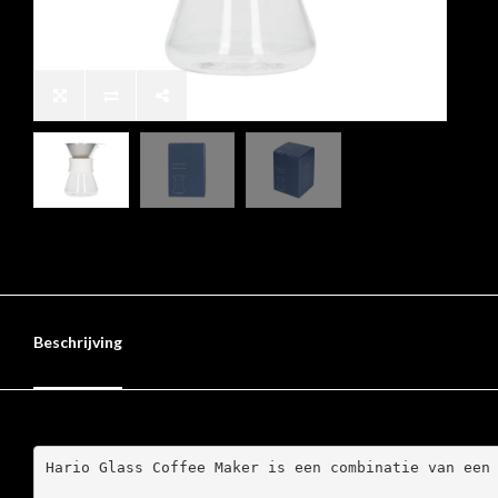
Beschrijving
Hario Glass Coffee Maker is een combinatie van een 