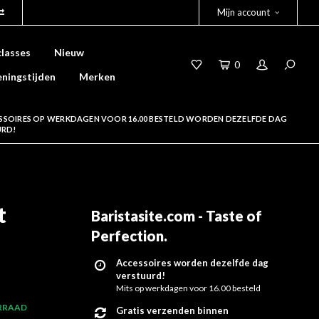
Mijn account
lasses
Nieuw
0
ningstijden
Merken
SSOIRES OP WERKDAGEN VOOR 16.00 BESTELD WORDEN DEZELFDE DAG
URD!
t
Baristasite.com - Taste of
Perfection
.
Accessoires worden dezelfde dag
verstuurd!
Mits op werkdagen voor 16.00 besteld
RRAAD
Gratis verzenden binnen