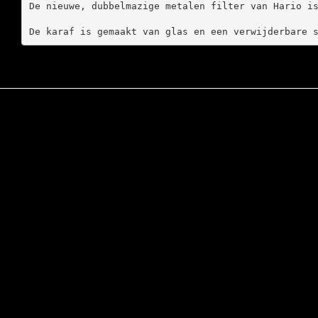
De nieuwe, dubbelmazige metalen filter van Hario is
De karaf is gemaakt van glas en een verwijderbare 