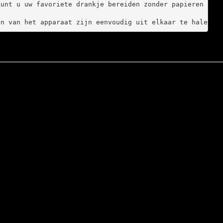
unt u uw favoriete drankje bereiden zonder papieren filt
en van het apparaat zijn eenvoudig uit elkaar te halen, 