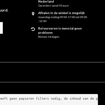
Nederland
Op orders vanaf 50 euro
uurd.
Afhalen in de winkel is mogelijk
maandag-vrijdag 09:00-17:00 zat 09:00
-12:00
Retourneren is meestal geen
probleem
Binnen 14 dagen
eeft geen papieren filters nodig, de inhoud van de glaze