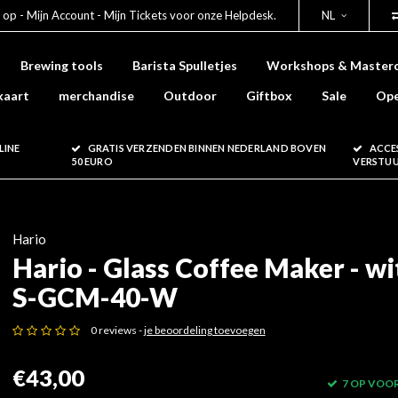
 op - Mijn Account - Mijn Tickets voor onze Helpdesk.
NL
Brewing tools
Barista Spulletjes
Workshops & Masterc
kaart
merchandise
Outdoor
Giftbox
Sale
Ope
LINE
GRATIS VERZENDEN BINNEN NEDERLAND BOVEN
ACCE
50 EURO
VERSTU
Hario
Hario - Glass Coffee Maker - wi
S-GCM-40-W
0 reviews -
je beoordeling toevoegen
€43,00
7 OP VOO