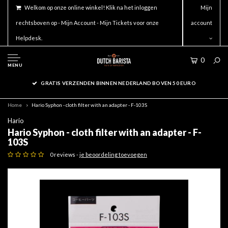
Welkom op onze online winkel! Klik na het inloggen
Mijn
rechtsboven op - Mijn Account - Mijn Tickets voor onze
account
Helpdesk.
0
MENU
GRATIS VERZENDEN BINNEN NEDERLAND BOVEN 50 EURO
Home
Hario Syphon - cloth filter with an adapter - F-103S
Hario
Hario Syphon - cloth filter with an adapter - F-
103S
0 reviews -
je beoordeling toevoegen