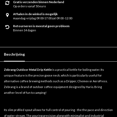
Gratis verzenden binnen Nederland
Op orders vanaf 50 euro
Afhalen in de winkel is mogelijk
maandag-vrijdag 09:00-17:00 zat 09:00 -12:00
Retourneren is meestal geen probleem
Binnen 14 dagen
Beschrijving
Zebrang Outdoor Metal Drip Kettle
is a practical kettle for boiling water. Its
unique feature is the precise goose neck, which is particularly useful for
alternative coffee brewing methods such as a Dripper, Chemex or AeroPress.
Zebrang is a brand of outdoor coffee equipment designed by Hario. Bring
another level of fun to camping!
Its slim profiled spout allows for full control of pouring - the the pace and direction
of water stream. The pouring precision along with minimalist and industrial