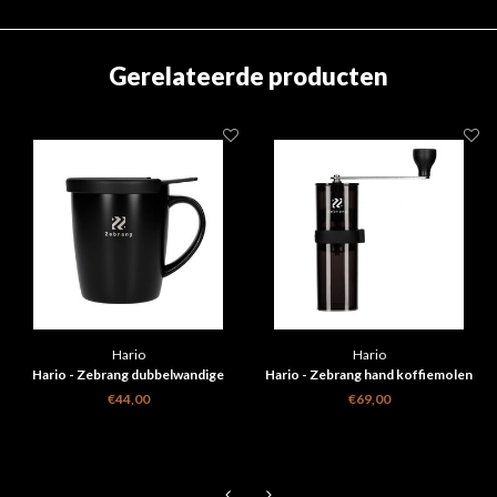
Gerelateerde producten
Hario
Hario
Hario - Zebrang dubbelwandige
Hario - Zebrang hand koffiemolen
koffiemaker mok 300ml
transparant zwart
€44,00
€69,00