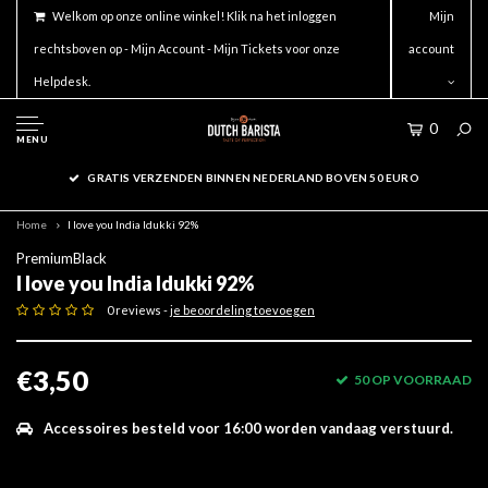
Welkom op onze online winkel! Klik na het inloggen
Mijn
rechtsboven op - Mijn Account - Mijn Tickets voor onze
account
Helpdesk.
0
MENU
GRATIS VERZENDEN BINNEN NEDERLAND BOVEN 50 EURO
Home
I love you India Idukki 92%
PremiumBlack
I love you India Idukki 92%
0 reviews -
je beoordeling toevoegen
€3,50
50 OP VOORRAAD
Accessoires besteld voor 16:00 worden vandaag verstuurd.