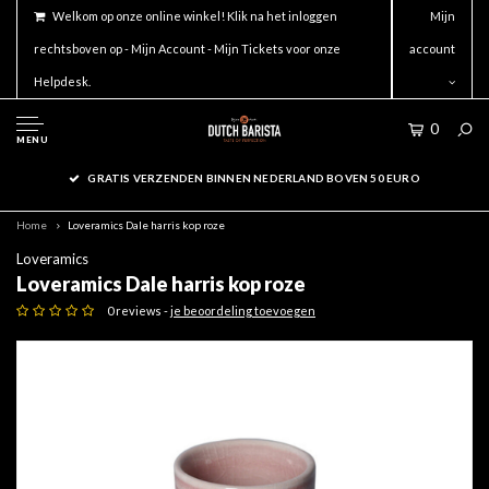
Welkom op onze online winkel! Klik na het inloggen
Mijn
rechtsboven op - Mijn Account - Mijn Tickets voor onze
account
Helpdesk.
0
MENU
GRATIS VERZENDEN BINNEN NEDERLAND BOVEN 50 EURO
Home
Loveramics Dale harris kop roze
Loveramics
Loveramics Dale harris kop roze
0 reviews -
je beoordeling toevoegen