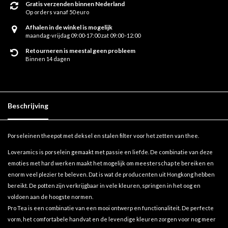
Gratis verzenden binnen Nederland
Op orders vanaf 50 euro
Afhalen in de winkel is mogelijk
maandag-vrijdag 09:00-17:00 zat 09:00 -12:00
Retourneren is meestal geen probleem
Binnen 14 dagen
Beschrijving
Porseleinen theepot met deksel en stalen filter voor het zetten van thee.
Loveramics is porselein gemaakt met passie en liefde. De combinatie van deze
emoties met hard werken maakt het mogelijk om meesterschap te bereiken en
enorm veel plezier te beleven. Dat is wat de producenten uit Hongkong hebben
bereikt. De potten zijn verkrijgbaar in vele kleuren, springen in het oog en
voldoen aan de hoogste normen.
Pro Tea is een combinatie van een mooi ontwerp en functionaliteit. De perfecte
vorm, het comfortabele handvat en de levendige kleuren zorgen voor nog meer