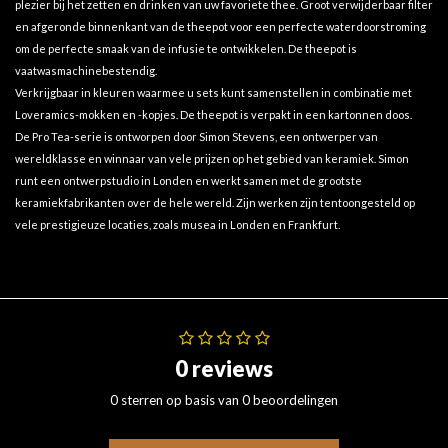
plezier bij het zetten en drinken van uw favoriete thee. Groot verwijderbaar filter
en afgeronde binnenkant van de theepot voor een perfecte waterdoorstroming
om de perfecte smaak van de infusie te ontwikkelen. De theepot is
vaatwasmachinebestendig.
Verkrijgbaar in kleuren waarmee u sets kunt samenstellen in combinatie met
Loveramics-mokken en -kopjes. De theepot is verpakt in een kartonnen doos.
De Pro Tea-serie is ontworpen door Simon Stevens, een ontwerper van
wereldklasse en winnaar van vele prijzen op het gebied van keramiek. Simon
runt een ontwerpstudio in Londen en werkt samen met de grootste
keramiekfabrikanten over de hele wereld. Zijn werken zijn tentoongesteld op
vele prestigieuze locaties, zoals musea in Londen en Frankfurt.
0 reviews
0 sterren op basis van 0 beoordelingen