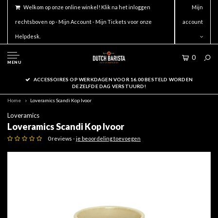
Welkom op onze online winkel! Klik na het inloggen
Mijn
rechtsboven op - Mijn Account - Mijn Tickets voor onze
account
Helpdesk.
0
MENU
ACCESSOIRES OP WERKDAGEN VOOR 16.00 BESTELD WORDEN
DEZELFDE DAG VERSTUURD!
Home
Loveramics Scandi Kop Ivoor
Loveramics
Loveramics Scandi Kop Ivoor
0 reviews -
je beoordeling toevoegen