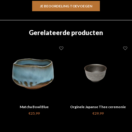
JE BEOORDELING TOEVOEGEN
Gerelateerde producten
Matcha Bowl Blue
Orginele Japanse Thee ceremonie
kop grijs
€25,99
€29,99