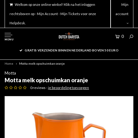
Welkom op onze online winkel! Klik na het inloggen
Mijn
rechtsboven op - Mijn Account - Mijn Tickets voor onze
account
Helpdesk.
0
MENU
GRATIS VERZENDEN BINNEN NEDERLAND BOVEN 50 EURO
Home
Motta melk opschuimkan oranje
Motta
Motta melk opschuimkan oranje
0 reviews -
je beoordeling toevoegen