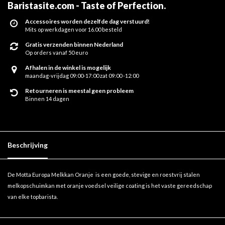
Baristasite.com - Taste of Perfection
.
Accessoires worden dezelfde dag verstuurd!
Mits op werkdagen voor 16.00 besteld
Gratis verzenden binnen Nederland
Op orders vanaf 50 euro
Afhalen in de winkel is mogelijk
maandag-vrijdag 09:00-17:00 zat 09:00 -12:00
Retourneren is meestal geen probleem
Binnen 14 dagen
Beschrijving
De Motta Europa Melkkan Oranje is een goede, stevige en roestvrij stalen
melkopschuimkan met oranje voedsel veilige coating is het vaste gereedschap
van elke topbarista.