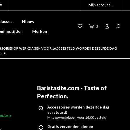
Mijn account
lasses
Nieuw
0
ningstijden
Merken
SSOIRES OP WERKDAGEN VOOR 16.00 BESTELD WORDEN DEZELFDE DAG
URD!
Baristasite.com - Taste of
Perfection
.
Accessoires worden dezelfde dag
verstuurd!
RRAAD
Mits op werkdagen voor 16.00 besteld
Gratis verzenden binnen
e