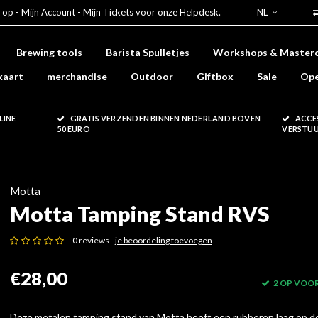
 op - Mijn Account - Mijn Tickets voor onze Helpdesk.
NL
Brewing tools
Barista Spulletjes
Workshops & Masterc
kaart
merchandise
Outdoor
Giftbox
Sale
Ope
LINE
GRATIS VERZENDEN BINNEN NEDERLAND BOVEN
ACCE
50 EURO
VERSTU
Motta
Motta Tamping Stand RVS
0 reviews -
je beoordeling toevoegen
€28,00
2 OP VOO
Deze metalen tamping stand van Motta heeft een rubberen laag op d