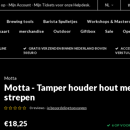
 op - Mijn Account - Mijn Tickets voor onze Helpdesk.
NL
Brewing tools
Barista Spulletjes
Workshops & Masterc
kaart
merchandise
Outdoor
Giftbox
Sale
Ope
LINE
GRATIS VERZENDEN BINNEN NEDERLAND BOVEN
ACCE
50 EURO
VERSTU
Motta
Motta - Tamper houder hout m
strepen
0 reviews -
je beoordeling toevoegen
€18,25
6 OP VOO