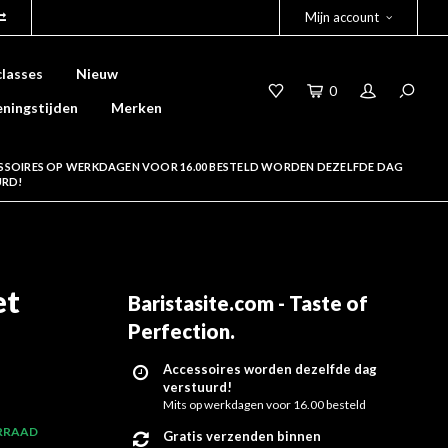
Mijn account
lasses
Nieuw
0
ningstijden
Merken
SSOIRES OP WERKDAGEN VOOR 16.00 BESTELD WORDEN DEZELFDE DAG
URD!
et
Baristasite.com - Taste of
Perfection
.
Accessoires worden dezelfde dag
verstuurd!
Mits op werkdagen voor 16.00 besteld
RRAAD
Gratis verzenden binnen