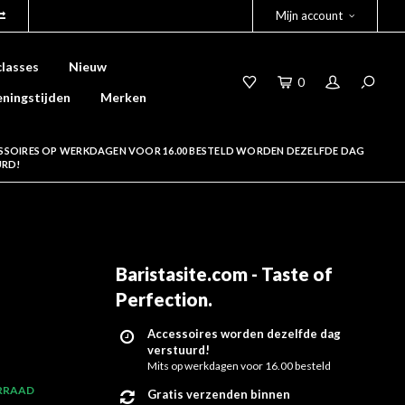
Mijn account
lasses
Nieuw
0
ningstijden
Merken
SSOIRES OP WERKDAGEN VOOR 16.00 BESTELD WORDEN DEZELFDE DAG
URD!
Baristasite.com - Taste of
Perfection
.
Accessoires worden dezelfde dag
verstuurd!
Mits op werkdagen voor 16.00 besteld
RRAAD
Gratis verzenden binnen