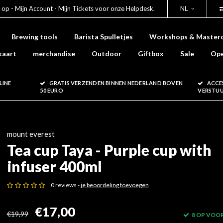
 op - Mijn Account - Mijn Tickets voor onze Helpdesk.
NL
Brewing tools
Barista Spulletjes
Workshops & Masterc
kaart
merchandise
Outdoor
Giftbox
Sale
Ope
LINE
GRATIS VERZENDEN BINNEN NEDERLAND BOVEN
ACCE
50 EURO
VERSTU
mount everest
Tea cup Taya - Purple cup with
infuser 400ml
0 reviews -
je beoordeling toevoegen
€17,00
€19,99
8 OP VOO