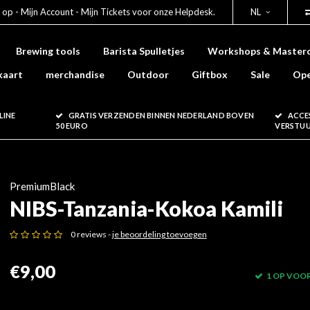
 op - Mijn Account - Mijn Tickets voor onze Helpdesk.
NL
Brewing tools
Barista Spulletjes
Workshops & Masterc
kaart
merchandise
Outdoor
Giftbox
Sale
Ope
LINE
GRATIS VERZENDEN BINNEN NEDERLAND BOVEN
ACCE
50 EURO
VERSTU
PremiumBlack
NIBS-Tanzania-Kokoa Kamili
0 reviews -
je beoordeling toevoegen
€9,00
1 OP VOO