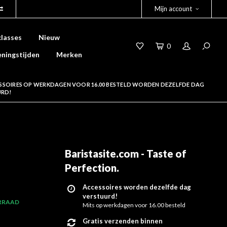
Mijn account
lasses
Nieuw
0
ningstijden
Merken
SSOIRES OP WERKDAGEN VOOR 16.00 BESTELD WORDEN DEZELFDE DAG
URD!
Baristasite.com - Taste of
Perfection
.
Accessoires worden dezelfde dag
verstuurd!
RRAAD
Mits op werkdagen voor 16.00 besteld
Gratis verzenden binnen