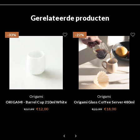
Gerelateerde producten
-33%
-22%
Origami
Origami
ORIGAMI - Barrel Cup 210ml White
Origami Glass Coffee Server 480ml
€12,00
€18,00
€17,99
€22,99