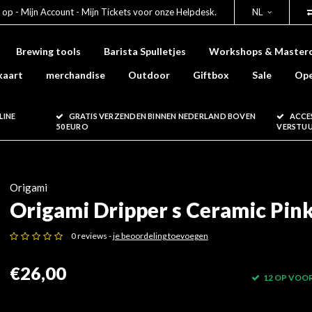
 op - Mijn Account - Mijn Tickets voor onze Helpdesk.
NL
Brewing tools
Barista Spulletjes
Workshops & Masterc
kaart
merchandise
Outdoor
Giftbox
Sale
Ope
LINE
GRATIS VERZENDEN BINNEN NEDERLAND BOVEN
ACCE
50 EURO
VERSTU
Origami
Origami Dripper s Ceramic Pin
0 reviews -
je beoordeling toevoegen
€26,00
12 OP VOO