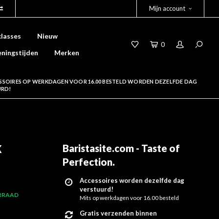
Mijn account
lasses
Nieuw
0
ningstijden
Merken
SSOIRES OP WERKDAGEN VOOR 16.00 BESTELD WORDEN DEZELFDE DAG
URD!
k
Baristasite.com - Taste of
Perfection
.
Accessoires worden dezelfde dag
verstuurd!
RRAAD
Mits op werkdagen voor 16.00 besteld
Gratis verzenden binnen