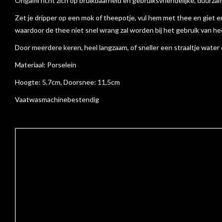
Origami richt zich op bruikbaarheid en gebruiksvriendelijke, duur
Zet je dripper op een mok of theepotje, vul hem met thee en giet e
waardoor de thee niet snel wrang zal worden bij het gebruik van he
Door meerdere keren, heel langzaam, of sneller een straaltje water o
Materiaal: Porselein
Hoogte: 5,7cm, Doorsnee: 11,5cm
Vaatwasmachinebestendig