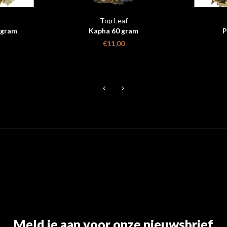
Top Leaf
 gram
Kapha 60 gram
P
€11,00
Meld je aan voor onze nieuwsbrief