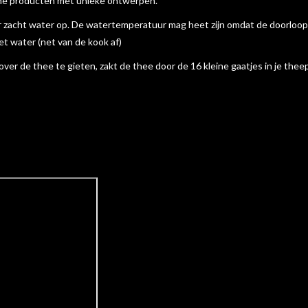
zame producten met unieke ontwerpen.
r zacht water op. De watertemperatuur mag heet zijn omdat de doorloopsn
et water (net van de kook af)
ver de thee te gieten, zakt de thee door de 16 kleine gaatjes in je theep