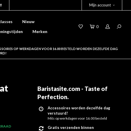
Mijn account
lasses
Nieuw
0
ningstijden
Merken
SSOIRES OP WERKDAGEN VOOR 16.00 BESTELD WORDEN DEZELFDE DAG
URD!
at
Baristasite.com - Taste of
Perfection
.
Accessoires worden dezelfde dag
verstuurd!
Mits op werkdagen voor 16.00 besteld
RRAAD
Gratis verzenden binnen