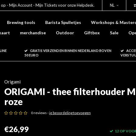
 op - Mijn Account - Mijn Tickets voor onze Helpdesk.
NL
Brewing tools
Barista Spulletjes
Workshops & Masterc
kaart
merchandise
Outdoor
Giftbox
Sale
Ope
LINE
GRATIS VERZENDEN BINNEN NEDERLAND BOVEN
ACCE
50 EURO
VERSTU
Origami
ORIGAMI - thee filterhouder M
roze
0 reviews -
je beoordeling toevoegen
€26,99
12 OP VOO