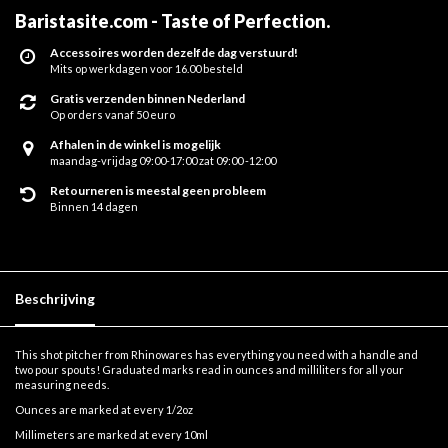
Baristasite.com - Taste of Perfection
.
Accessoires worden dezelfde dag verstuurd!
Mits op werkdagen voor 16.00 besteld
Gratis verzenden binnen Nederland
Op orders vanaf 50 euro
Afhalen in de winkel is mogelijk
maandag-vrijdag 09:00-17:00 zat 09:00 -12:00
Retourneren is meestal geen probleem
Binnen 14 dagen
Beschrijving
This shot pitcher from Rhinowares has everything you need with a handle and
two pour spouts! Graduated marks read in ounces and milliliters for all your
measuring needs.
Ounces are marked at every 1/2oz
Millimeters are marked at every 10ml