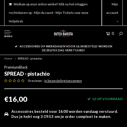
Welkom op onze online winkel! Klik na het inloggen
Mijn
rechtsboven op - Mijn Account - Mijn Tickets voor onze
account
Helpdesk.
0
MENU
ACCESSOIRES OP WERKDAGEN VOOR 16.00 BESTELD WORDEN
DEZELFDE DAG VERSTUURD!
Home
SPREAD - pistachio
PremiumBlack
SPREAD - pistachio
0 reviews -
je beoordeling toevoegen
€16,00
12 OP VOORRAAD
Accessoires besteld voor 16:00 worden vandaag verstuurd.
Dus je hebt nog
3:19:53
om je order compleet te maken.