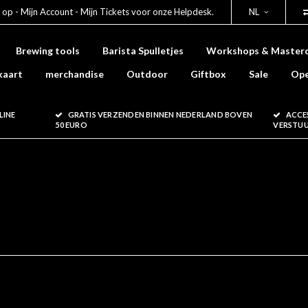
 op - Mijn Account - Mijn Tickets voor onze Helpdesk.
NL
Brewing tools
Barista Spulletjes
Workshops & Masterc
kaart
merchandise
Outdoor
Giftbox
Sale
Ope
LINE
GRATIS VERZENDEN BINNEN NEDERLAND BOVEN
ACCE
50 EURO
VERSTU