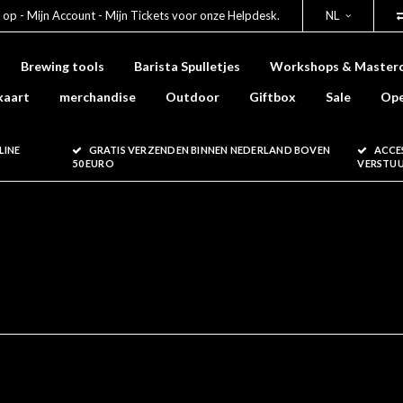
 op - Mijn Account - Mijn Tickets voor onze Helpdesk.
NL
Brewing tools
Barista Spulletjes
Workshops & Masterc
kaart
merchandise
Outdoor
Giftbox
Sale
Ope
LINE
GRATIS VERZENDEN BINNEN NEDERLAND BOVEN
ACCE
50 EURO
VERSTU