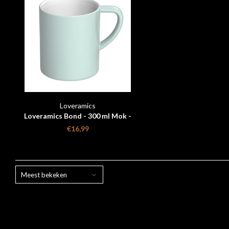
Loveramics
Loveramics Bond - 300 ml Mok -
River Blue
€16,99
Meest bekeken