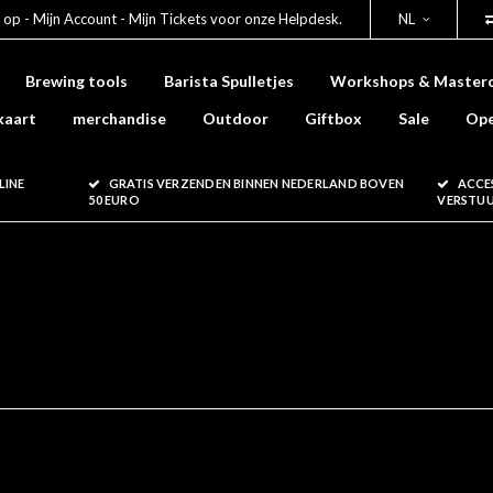
 op - Mijn Account - Mijn Tickets voor onze Helpdesk.
NL
Brewing tools
Barista Spulletjes
Workshops & Masterc
kaart
merchandise
Outdoor
Giftbox
Sale
Ope
LINE
GRATIS VERZENDEN BINNEN NEDERLAND BOVEN
ACCE
50 EURO
VERSTU