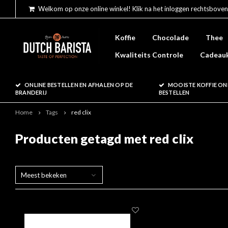
Welkom op onze online winkel! Klik na het inloggen rechtsboven
Koffie
Chocolade
Thee
Kwaliteits Controle
Cadeau
ONLINE BESTELLEN EN AFHALEN OP DE
MOOISTE KOFFIE ON
BRANDERIJ
BESTELLEN
Home
Tags
red clix
Producten getagd met red clix
Meest bekeken