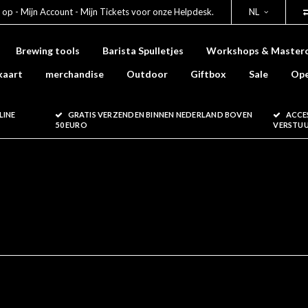
 op - Mijn Account - Mijn Tickets voor onze Helpdesk.
NL
Brewing tools
Barista Spulletjes
Workshops & Masterc
kaart
merchandise
Outdoor
Giftbox
Sale
Ope
LINE
GRATIS VERZENDEN BINNEN NEDERLAND BOVEN
ACCE
50 EURO
VERSTU