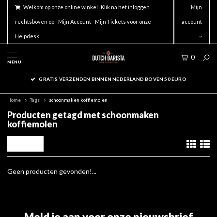
Welkom op onze online winkel! Klik na het inloggen
Mijn
rechtsboven op - Mijn Account - Mijn Tickets voor onze
account
Helpdesk.
0
MENU
GRATIS VERZENDEN BINNEN NEDERLAND BOVEN 50 EURO
Home
Tags
schoonmaken koffiemolen
Producten getagd met schoonmaken
koffiemolen
Filters
Geen producten gevonden!...
Meld je aan voor onze nieuwsbrief