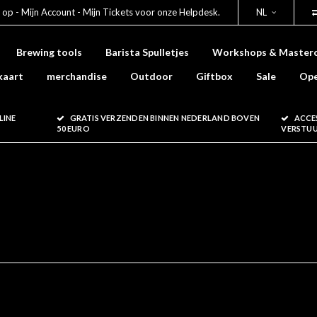
 op - Mijn Account - Mijn Tickets voor onze Helpdesk.
NL
Brewing tools
Barista Spulletjes
Workshops & Masterc
kaart
merchandise
Outdoor
Giftbox
Sale
Ope
LINE
GRATIS VERZENDEN BINNEN NEDERLAND BOVEN
ACCE
50 EURO
VERSTU