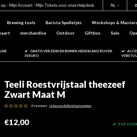
 op - Mijn Account - Mijn Tickets voor onze Helpdesk.
NL
Brewing tools
Barista Spulletjes
Workshops & Masterc
kaart
merchandise
Outdoor
Giftbox
Sale
Ope
LINE
GRATIS VERZENDEN BINNEN NEDERLAND BOVEN
ACCE
50 EURO
VERSTU
Teeli Roestvrijstaal theezeef
Zwart Maat M
0 reviews -
je beoordeling toevoegen
€12,00
3 OP VOO