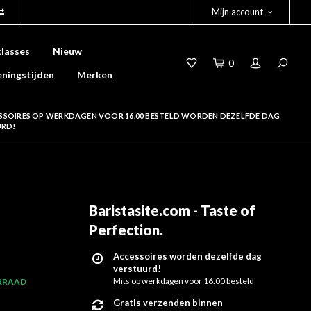
Mijn account
lasses
Nieuw
0
ningstijden
Merken
SSOIRES OP WERKDAGEN VOOR 16.00 BESTELD WORDEN DEZELFDE DAG
URD!
Baristasite.com - Taste of
Perfection
.
Accessoires worden dezelfde dag
verstuurd!
Mits op werkdagen voor 16.00 besteld
RRAAD
Gratis verzenden binnen