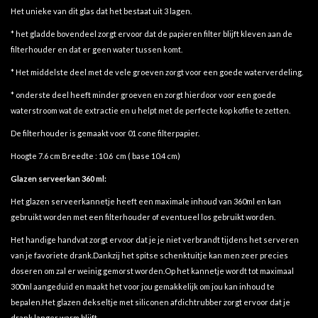
Het unieke van dit glas dat het bestaat uit 3 lagen.
* het gladde bovendeel zorgt ervoor dat de papieren filter blijft kleven aan de
filterhouder en dat er geen water tussen komt.
* Het middelste deel met de vele groeven zorgt voor een goede waterverdeling.
* onderste deel heeft minder groeven en zorgt hierdoor voor een goede
waterstroom wat de extractie en u helpt met de perfecte kop koffie te zetten.
De filterhouder is gemaakt voor 01 cone filterpapier.
Hoogte 7.6 cm Breedte : 10.6 cm ( base 10.4 cm)
Glazen serveerkan 360 ml:
Het glazen serveerkannetje heeft een maximale inhoud van 360ml en kan
gebruikt worden met een filterhouder of eventueel los gebruikt worden.
Het handige handvat zorgt ervoor dat je je niet verbrandt tijdens het serveren
van je favoriete drank.Dankzij het spitse schenktuitje kan men zeer precies
doseren om zal er weinig gemorst worden.Op het kannetje wordt tot maximaal
300ml aangeduid en maakt het voor jou gemakkelijk om jou kan inhoud te
bepalen.Het glazen dekseltje met siliconen afdichtrubber zorgt ervoor dat je
drank langer warm blijft.