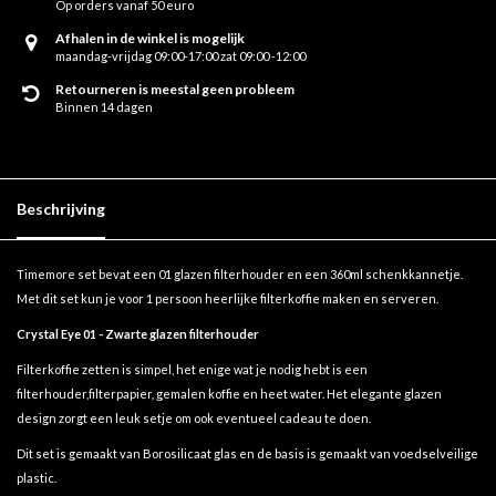
Op orders vanaf 50 euro
Afhalen in de winkel is mogelijk
maandag-vrijdag 09:00-17:00 zat 09:00 -12:00
Retourneren is meestal geen probleem
Binnen 14 dagen
Beschrijving
Timemore set bevat een 01 glazen filterhouder en een 360ml schenkkannetje.
Met dit set kun je voor 1 persoon heerlijke filterkoffie maken en serveren.
Crystal Eye 01 - Zwarte glazen filterhouder
Filterkoffie zetten is simpel, het enige wat je nodig hebt is een
filterhouder,filterpapier, gemalen koffie en heet water. Het elegante glazen
design zorgt een leuk setje om ook eventueel cadeau te doen.
Dit set is gemaakt van Borosilicaat glas en de basis is gemaakt van voedselveilige
plastic.