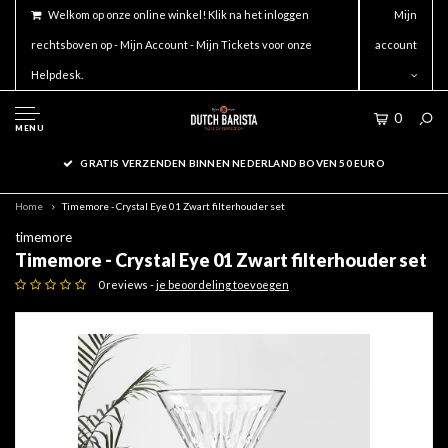
Welkom op onze online winkel! Klik na het inloggen
Mijn
rechtsboven op - Mijn Account - Mijn Tickets voor onze
account
Helpdesk.
0
MENU
GRATIS VERZENDEN BINNEN NEDERLAND BOVEN 50 EURO
Home
Timemore - Crystal Eye 01 Zwart filterhouder set
timemore
Timemore - Crystal Eye 01 Zwart filterhouder set
0 reviews -
je beoordeling toevoegen