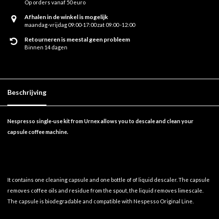
Op orders vanaf 50 euro
Afhalen in de winkel is mogelijk
maandag-vrijdag 09:00-17:00 zat 09:00 -12:00
Retourneren is meestal geen probleem
Binnen 14 dagen
Beschrijving
Nespresso single-use kit from Urnex allows you to descale and clean your
capsule coffee machine.
It contains one cleaning capsule and one bottle of of liquid descaler. The capsule
removes coffee oils and residue from the spout, the liquid removes limescale.
The capsule is biodegradable and compatible with Nespesso Original Line.