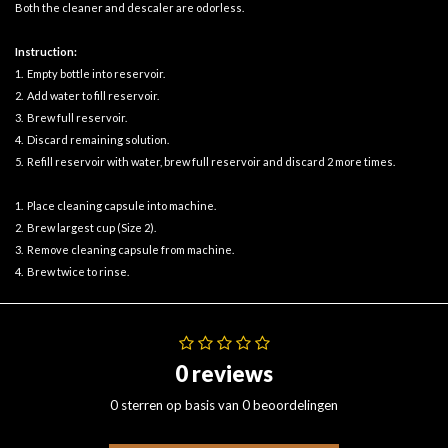
Both the cleaner and descaler are odorless.
Instruction:
1. Empty bottle into reservoir.
2. Add water to fill reservoir.
3. Brew full reservoir.
4. Discard remaining solution.
5. Refill reservoir with water, brew full reservoir and discard 2 more times.
1. Place cleaning capsule into machine.
2. Brew largest cup (Size 2).
3. Remove cleaning capsule from machine.
4. Brew twice to rinse.
0 reviews
0 sterren op basis van 0 beoordelingen