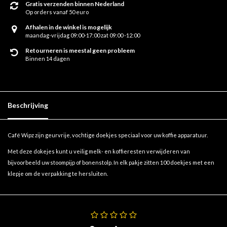
Gratis verzenden binnen Nederland
Op orders vanaf 50 euro
Afhalen in de winkel is mogelijk
maandag-vrijdag 09:00-17:00 zat 09:00 -12:00
Retourneren is meestal geen probleem
Binnen 14 dagen
Beschrijving
Café Wipz zijn geurvrije, vochtige doekjes speciaal voor uw koffie apparatuur.
Met deze dokejes kunt u veilig melk- en koffieresten verwijderen van
bijvoorbeeld uw stoompijp of bonenstolp. In elk pakje zitten 100 doekjes met een
klepje om de verpakking te hersluiten.