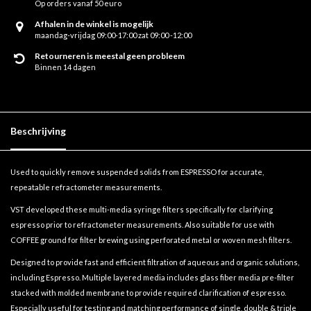
Op orders vanaf 50 euro
Afhalen in de winkel is mogelijk
maandag-vrijdag 09:00-17:00 zat 09:00 -12:00
Retourneren is meestal geen probleem
Binnen 14 dagen
Beschrijving
Used to quickly remove suspended solids from ESPRESSO for accurate,
repeatable refractometer measurements.
VST developed these multi-media syringe filters specifically for clarifying
espresso prior to refractometer measurements. Also suitable for use with
COFFEE ground for filter brewing using perforated metal or woven mesh filters.
Designed to provide fast and efficient filtration of aqueous and organic solutions,
including Espresso. Multiple layered media includes glass fiber media pre-filter
stacked with molded membrane to provide required clarification of espresso.
Especially useful for testing and matching performance of single, double & triple