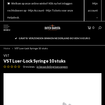
Welkom op onze online winkel! Klik na het inloggen
Mijn
rechtsboven op - Mijn Account - Mijn Tickets voor onze
account
Helpdesk.
0
MENU
GRATIS VERZENDEN BINNEN NEDERLAND BOVEN 50 EURO
Home
VST Luer-Lock Syringe 10 stuks
VST
VST Luer-Lock Syringe 10 stuks
0 reviews -
je beoordeling toevoegen