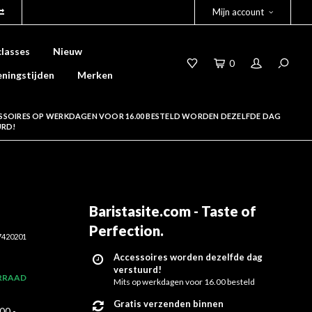
Mijn account
lasses
Nieuw
0
ningstijden
Merken
SSOIRES OP WERKDAGEN VOOR 16.00 BESTELD WORDEN DEZELFDE DAG
URD!
Baristasite.com - Taste of
Perfection
.
7420201
Accessoires worden dezelfde dag
verstuurd!
RRAAD
Mits op werkdagen voor 16.00 besteld
Gratis verzenden binnen
00 -