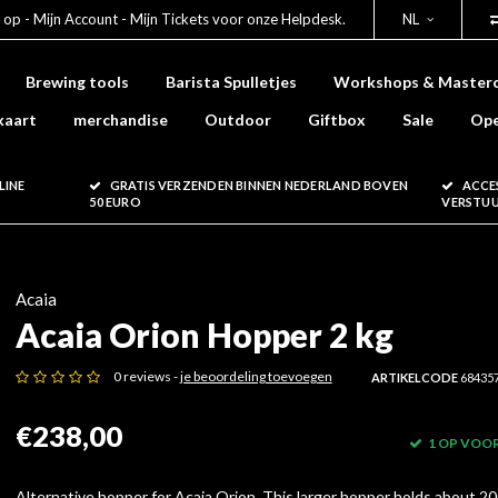
 op - Mijn Account - Mijn Tickets voor onze Helpdesk.
NL
Brewing tools
Barista Spulletjes
Workshops & Masterc
kaart
merchandise
Outdoor
Giftbox
Sale
Ope
LINE
GRATIS VERZENDEN BINNEN NEDERLAND BOVEN
ACCE
50 EURO
VERSTU
Acaia
Acaia Orion Hopper 2 kg
0 reviews -
je beoordeling toevoegen
ARTIKELCODE
68435
€238,00
1 OP VOO
Alternative hopper for Acaia Orion. This larger hopper holds about 20