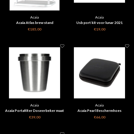
Acaia
Acaia
Acaia Atlas brew stand
Usb port kit voor lunar 2021
€185,00
€19,00
Acaia
Acaia
Acaia Portafilter Doseerbeker maat
Acaia Pearl Beschermhoes
S
€39,00
€66,00