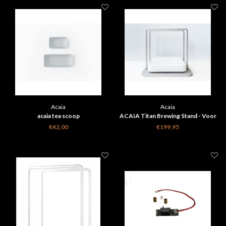
Acaia
Acaia
acaia tea scoop
ACAIA Titan Brewing Stand - Voor
Acaia Pearl (S)
€42,00
€199,95