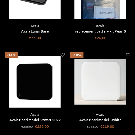
Acaia
Acaia
Acaia Lunar Base
replacement battery kit Pearl S
€55,00
€26,00
-14%
-18%
Acaia
Acaia
Acaia Pearl model S zwart 2022
Acaia Pearl model S white
€229,00
€219,00
€266,00
€266,00