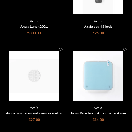
Acaia
Acaia
Acaia Lunar 2021
Acaia pearl S lock
€300,00
€25,00
Acaia
Acaia
Acaia heat resistant coaster matte
Acaia Beschermsticker voor Acaia
white
Pearl 6 pack
€27,00
€14,00