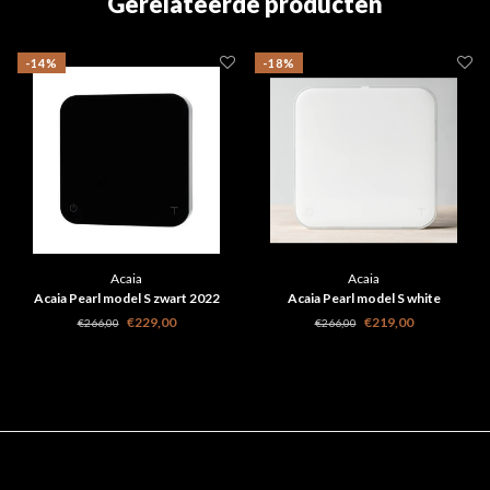
Gerelateerde producten
-14%
-18%
Acaia
Acaia
Acaia Pearl model S zwart 2022
Acaia Pearl model S white
€229,00
€219,00
€266,00
€266,00