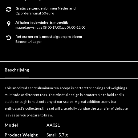
Gratis verzenden binnen Nederland
Op orders vanaf 50 euro
Afhalen in de winkel is mogelijk
maandag-vrijdag 09:00-17:00 zat 09:00 -12:00
Retourneren is meestal geen probleem
Binnen 14 dagen
Beschrijving
This anodized set of aluminum tea scoops is perfect for dosing and weighing a
multitude of different teas. The mindful design is comfortable to hold and is
stable enough to rest onto any of our scales. A great addition to any tea
enthusiast’s collection, this set will gracefully abridge the transfer of delicate
leaves as you prepare to brew.
Model
AA021
Product Weight
Small: 5.7 g