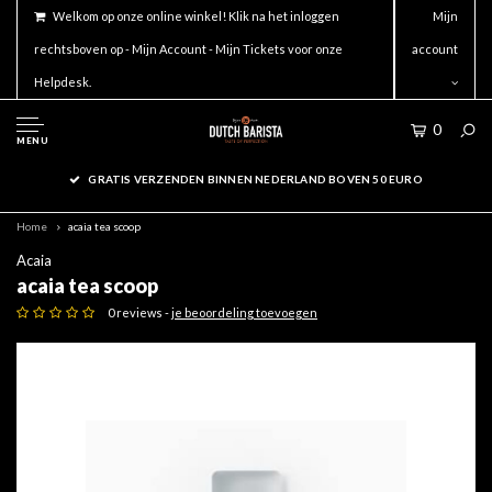
Welkom op onze online winkel! Klik na het inloggen
Mijn
rechtsboven op - Mijn Account - Mijn Tickets voor onze
account
Helpdesk.
0
MENU
GRATIS VERZENDEN BINNEN NEDERLAND BOVEN 50 EURO
Home
acaia tea scoop
Acaia
acaia tea scoop
0 reviews -
je beoordeling toevoegen