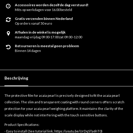
Accessoires worden dezelfde dag verstuurd!
Mits op werkdagen voor 16.00 besteld
Gratis verzenden binnen Nederland
Op orders vanaf 50 euro
Afhalen in de winkel is mogelijk
maandag-vrijdag 09:00-17:00 zat 09:00 -12:00
Retourneren is meestal geen probleem
Binnen 14 dagen
Beschrijving
The protective film for acaia pearl is precisely designed to fit the acaia pearl
collection. The slim and transparent coating with round corners offers scratch
protection for your acaia pearl weighing platform. It maintains the clarity of the
scale display while not interfering with the touch sensitive buttons.
Product Specifications:
- Easy to install (See tutorial link;
https://youtu.be/UrDqSTa6hT0
)