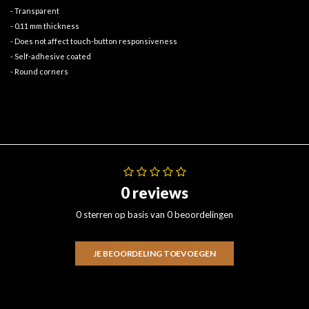
- Transparent
- 0.11 mm thickness
- Does not affect touch-button responsiveness
- Self-adhesive coated
- Round corners
0 reviews
0 sterren op basis van 0 beoordelingen
JE BEOORDELING TOEVOEGEN