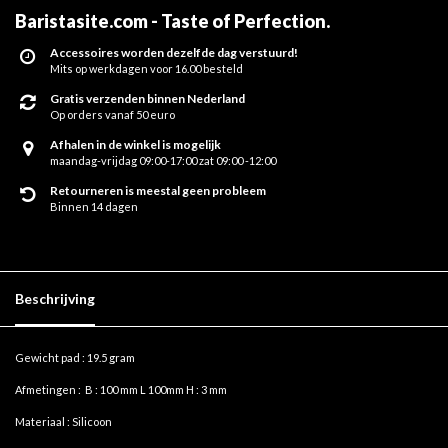
Baristasite.com - Taste of Perfection
.
Accessoires worden dezelfde dag verstuurd!
Mits op werkdagen voor 16.00 besteld
Gratis verzenden binnen Nederland
Op orders vanaf 50 euro
Afhalen in de winkel is mogelijk
maandag-vrijdag 09:00-17:00 zat 09:00 -12:00
Retourneren is meestal geen probleem
Binnen 14 dagen
Beschrijving
Gewicht pad : 19.5 gram
Afmetingen : B : 100 mm L 100mm H : 3 mm
Materiaal : Silicoon