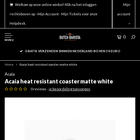
Welkom op onze online winkel! Klik na het inloggen
Mijn
rechtsboven op - Mijn Account - Mijn Tickets voor onze
account
Helpdesk.
0
MENU
GRATIS VERZENDEN BINNEN NEDERLAND BOVEN 50 EURO
Home
Acaia heat resistant coaster matte white
Acaia
Acaia heat resistant coaster matte white
0 reviews -
je beoordeling toevoegen