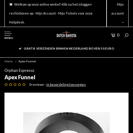
Welkom op onze online winkel! Klik na het inloggen
Mijn
rechtsboven op - Mijn Account - Mijn Tickets voor onze
account
Helpdesk.
0
MENU
GRATIS VERZENDEN BINNEN NEDERLAND BOVEN 50 EURO
Home
Apex Funnel
Orphan Espresso
Apex Funnel
0 reviews -
je beoordeling toevoegen