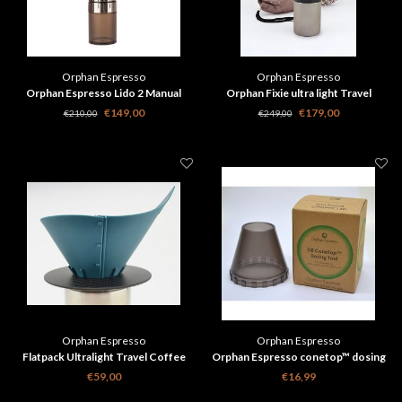
Orphan Espresso
Orphan Espresso
Orphan Espresso Lido 2 Manual
Orphan Fixie ultra light Travel
Coffee Grinder
Coffee Grinder
€149,00
€179,00
€210,00
€249,00
Orphan Espresso
Orphan Espresso
Flatpack Ultralight Travel Coffee
Orphan Espresso conetop™ dosing
Dripper met Tyvek tasje
tool
€59,00
€16,99