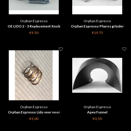
Orphan Espresso
Orphan Espresso
OE LIDO 2 - 3 Replacement Knob
Orphan Espresso Pharos grinder
Assembly
bench dog 1pcs
€9,50
€19,75
Orphan Espresso
Orphan Espresso
Orphan Espresso Lido veer voor
Apex Funnel
handvat
€5,00
€3,50