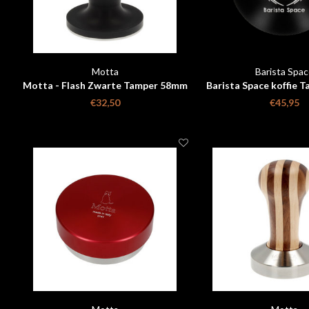
Motta
Barista Spac
Motta - Flash Zwarte Tamper 58mm
Barista Space koffie 
58mm
€32,50
€45,95