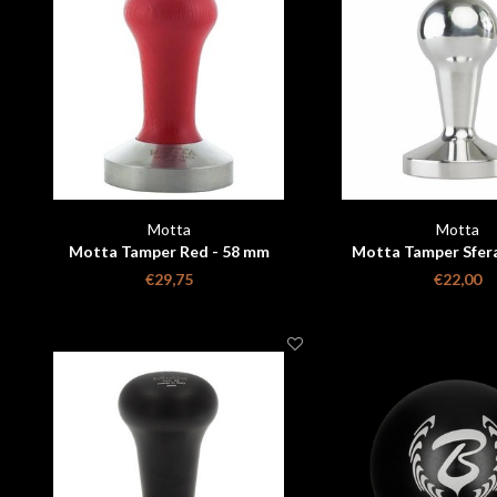
Motta
Motta
Motta Tamper Red - 58 mm
Motta Tamper Sfer
Aluminium
€29,75
€22,00