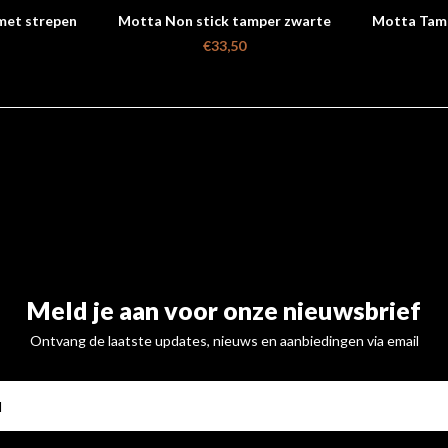
met strepen
Motta Non stick tamper zwarte
Motta Tamp
base 58 MM
€33,50
Meld je aan voor onze nieuwsbrief
Ontvang de laatste updates, nieuws en aanbiedingen via email
ABONNE