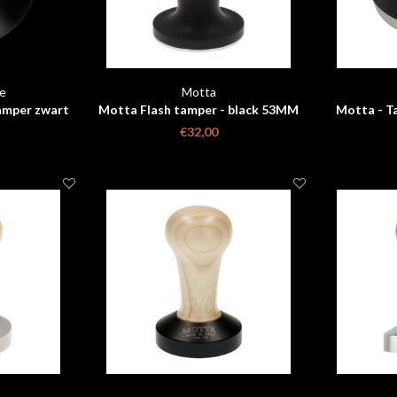
e
Motta
Tamper zwart
Motta Flash tamper - black 53MM
Motta - T
€32,00