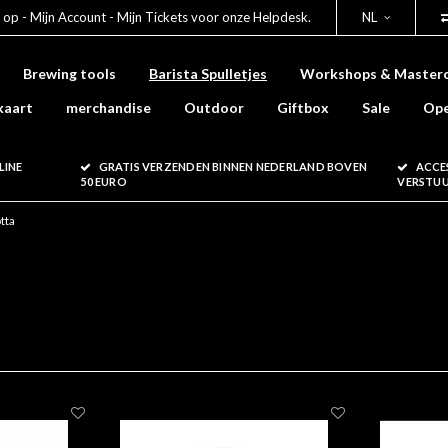
 op - Mijn Account - Mijn Tickets voor onze Helpdesk.
NL
Brewing tools
Barista Spulletjes
Workshops & Masterc
kaart
merchandise
Outdoor
Giftbox
Sale
Ope
LINE
GRATIS VERZENDEN BINNEN NEDERLAND BOVEN
ACCE
50 EURO
VERSTU
tta