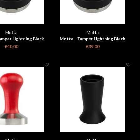
Motta
Motta
amper Lightning Black
Motta - Tamper Lightning Black
58,5mm
58mm
€40,00
€39,00