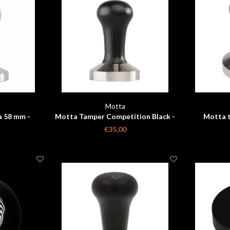
Motta
a 58 mm -
Motta Tamper Competition Black -
Motta 
58.4 mm
€35,00