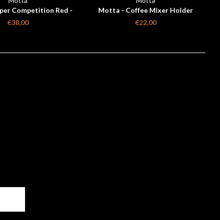
Motta
Motta
er Competition Red -
Motta - Coffee Mixer Holder
58.4 mm
€38,00
€22,00
ER