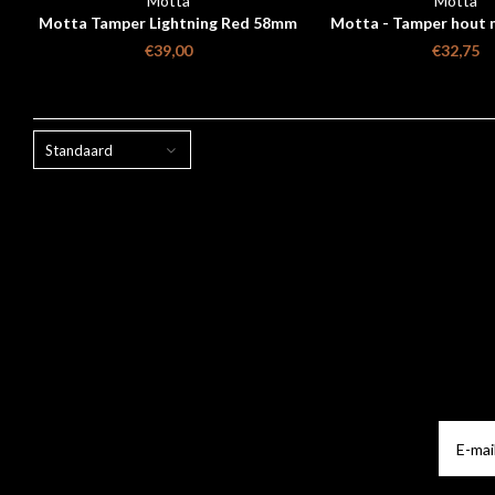
Motta
Motta
Motta Tamper Lightning Red 58mm
Motta - Tamper hout 
58 mm
€39,00
€32,75
Standaard