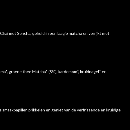
hai met Sencha, gehuld in een laagje matcha en verrijkt met
kuma*, groene thee Matcha* (5%), kardemom*, kruidnagel* en
e smaakpapillen prikkelen en geniet van de verfrissende en kruidige