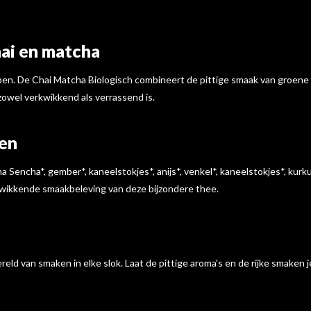
ai en matcha
en. De Chai Matcha Biologisch combineert de pittige smaak van groene C
zowel verkwikkend als verrassend is.
en
Sencha*, gember*, kaneelstokjes*, anijs*, venkel*, kaneelstokjes*, kur
rkwikkende smaakbeleving van deze bijzondere thee.
ld van smaken in elke slok. Laat de pittige aroma's en de rijke smaken j