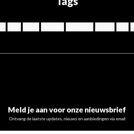
Tags
nd
chai
green
green tea
groene thee
matcha
tea
Meld je aan voor onze nieuwsbrief
Ontvang de laatste updates, nieuws en aanbiedingen via email