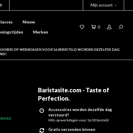
Mijn account
lasses
Nieuw
0
ningstijden
Merken
SSOIRES OP WERKDAGEN VOOR 16.00 BESTELD WORDEN DEZELFDE DAG
URD!
Baristasite.com - Taste of
Perfection
.
Accessoires worden dezelfde dag
verstuurd!
RRAAD
Mits op werkdagen voor 16.00 besteld
Gratis verzenden binnen