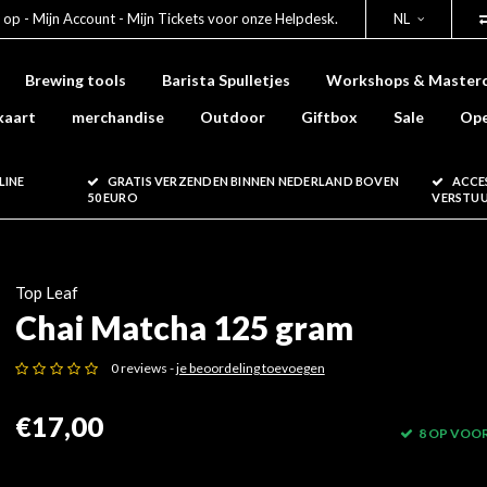
 op - Mijn Account - Mijn Tickets voor onze Helpdesk.
NL
Brewing tools
Barista Spulletjes
Workshops & Masterc
kaart
merchandise
Outdoor
Giftbox
Sale
Ope
LINE
GRATIS VERZENDEN BINNEN NEDERLAND BOVEN
ACCE
50 EURO
VERSTU
Top Leaf
Chai Matcha 125 gram
0 reviews -
je beoordeling toevoegen
€17,00
8 OP VOO