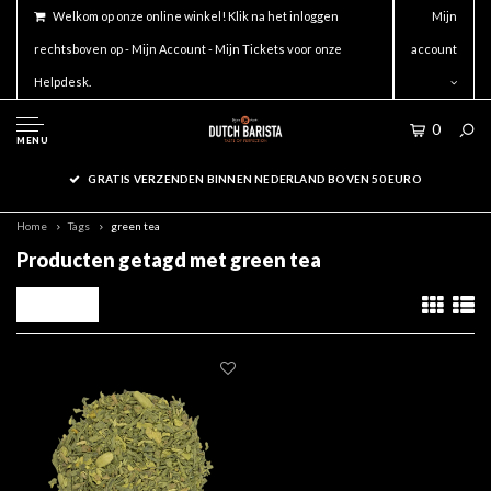
Welkom op onze online winkel! Klik na het inloggen
Mijn
rechtsboven op - Mijn Account - Mijn Tickets voor onze
account
Helpdesk.
0
MENU
GRATIS VERZENDEN BINNEN NEDERLAND BOVEN 50 EURO
Home
Tags
green tea
Producten getagd met green tea
Filters