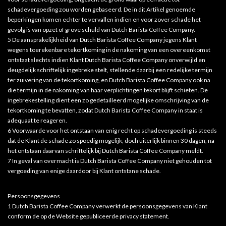
schadevergoeding zou worden gebaseerd. De in dit Artikel genoemde
beperkingen komen echter te vervallen indien en voor zover schade het
gevolg is van opzet of grove schuld van Dutch Barista Coffee Company.
5 De aansprakelijkheid van Dutch Barista Coffee Company jegens Klant
wegens toerekenbare tekortkoming in de nakoming van een overeenkomst
ontstaat slechts indien Klant Dutch Barista Coffee Company onverwijld en
deugdelijk schriftelijk ingebreke stelt, stellende daarbij een redelijke termijn
ter zuivering van de tekortkoming, en Dutch Barista Coffee Company ook na
die termijn in de nakoming van haar verplichtingen tekort blijft schieten. De
ingebrekestelling dient een zo gedetailleerd mogelijke omschrijving van de
tekortkoming te bevatten, zodat Dutch Barista Coffee Company in staat is
adequaat te reageren.
6 Voorwaarde voor het ontstaan van enig recht op schadevergoeding is steeds
dat de Klant de schade zo spoedig mogelijk, doch uiterlijk binnen 30 dagen, na
het ontstaan daarvan schriftelijk bij Dutch Barista Coffee Company meldt.
7 In geval van overmacht is Dutch Barista Coffee Company niet gehouden tot
vergoeding van enige daardoor bij Klant ontstane schade.
Persoonsgegevens
1 Dutch Barista Coffee Company verwerkt de persoonsgegevens van Klant
conform de op de Website gepubliceerde privacy statement.