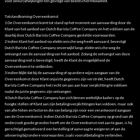
voor (kleur)afwijkingen ten gevolge van beeldschermkwaliteit.
Totstandkoming Overeenkomst
1 De Overeenkomst komt tot stand op het moment van aanvaarding door de
Klant van het aanbod van Dutch Barista Coffee Company en het voldoen aan de
daarbij door Dutch Barista Coffee Company gestelde voorwaarden.
2 Indien Klant het aanbod via elektronische weg heeft aanvaard, bevestigt
Dutch Barista Coffee Company onverwijld langs elektronische weg de
ontvangst van de aanvaarding van het aanbod. Zolang de ontvangst van deze
aanvaarding niet is bevestigd, heeft de Klant de mogelijkheid de
Overeenkomst te ontbinden.
3 Indien blijkt dat bij de aanvaarding of op andere wijze aangaan van de
Overeenkomst door Klant onjuiste gegevens zijn verstrekt, heeft Dutch
Barista Coffee Company het recht om pas aan haar verplichting te voldoen
nadat de juiste gegevens zijn ontvangen.
4 Dutch Barista Coffee Company kan zich binnen wettelijke kaders op de
hoogte stellen of Klant aan zijn betalingsverplichtingen kan voldoen, maar ook
van alle feiten en factoren die van belang zijn voor een verantwoord aangaan
van de Overeenkomst. Indien Dutch Barista Coffee Company op grond van dit
onderzoek goede gronden heeft om de Overeenkomst niet aan te gaan, is hij
gerechtigd gemotiveerd een bestelling of aanvraag te weigeren of aan de
uitvoering bijzondere voorwaarden, zoals vooruitbetaling te verbinden.