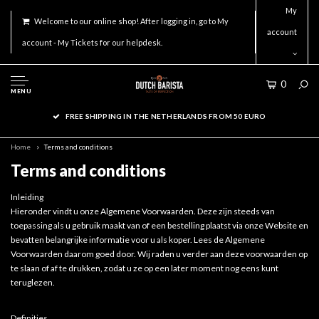
My
Welcome to our online shop! After logging in, go to My
account
account - My Tickets for our helpdesk.
0
MENU
FREE SHIPPING IN THE NETHERLANDS FROM 50 EURO
ORDER
Home
Terms and conditions
Terms and conditions
Inleiding
Hieronder vindt u onze Algemene Voorwaarden. Deze zijn steeds van
toepassing als u gebruik maakt van of een bestelling plaatst via onze Website en
bevatten belangrijke informatie voor u als koper. Lees de Algemene
Voorwaarden daarom goed door. Wij raden u verder aan deze voorwaarden op
te slaan of af te drukken, zodat u ze op een later moment nog eens kunt
teruglezen.
Definities