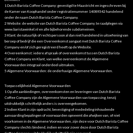
1 Dutch Barista Coffee Company: gevestigd te Maastricht en ingeschreven bij
de Kamer van Koophandel onder registratienummer 14089342 handelend
onder de naam Dutch Barista Coffee Company.
2 Website: de website van Dutch Barista Coffee Company, te raadplegen via
www.baristawinkel.nl en alle bijbehorende subdomeinen.
3 Klant: de natuurlijk of rechtspersoon al dan niet handelend in uitoefening van
beroep of bedrijf die een Overeenkomst aangaat met Dutch Barista Coffee
Company en/of zich geregistreerd heeft op de Website.
4 Overeenkomst: iedere afspraak of overeenkomst tussen Dutch Barista
Coffee Company en Klant, van welke overeenkomst de Algemene
Voorwaarden integraal onderdeel uitmaken.
5 Algemene Voorwaarden: de onderhavige Algemene Voorwaarden.
Toepasselijkheid Algemene Voorwaarden
1 Op alle aanbiedingen, overeenkomsten en leveringen van Dutch Barista
Coffee Company zijn de Algemene Voorwaarden van toepassing, tenzij
uitdrukkelijk schriftelijk anders is overeengekomen.
2 Indien Klant in zijn opdracht, bevestiging of mededeling inhoudende
aanvaarding bepalingen of voorwaarden opneemt die afwijken van, of niet
voorkomen in de Algemene Voorwaarden, zijn deze voor Dutch Barista Coffee
Company slechts bindend, indien en voor zover deze door Dutch Barista