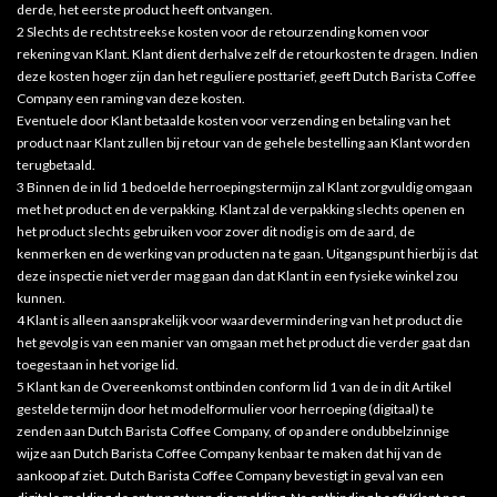
derde, het eerste product heeft ontvangen.
2 Slechts de rechtstreekse kosten voor de retourzending komen voor
rekening van Klant. Klant dient derhalve zelf de retourkosten te dragen. Indien
deze kosten hoger zijn dan het reguliere posttarief, geeft Dutch Barista Coffee
Company een raming van deze kosten.
Eventuele door Klant betaalde kosten voor verzending en betaling van het
product naar Klant zullen bij retour van de gehele bestelling aan Klant worden
terugbetaald.
3 Binnen de in lid 1 bedoelde herroepingstermijn zal Klant zorgvuldig omgaan
met het product en de verpakking. Klant zal de verpakking slechts openen en
het product slechts gebruiken voor zover dit nodig is om de aard, de
kenmerken en de werking van producten na te gaan. Uitgangspunt hierbij is dat
deze inspectie niet verder mag gaan dan dat Klant in een fysieke winkel zou
kunnen.
4 Klant is alleen aansprakelijk voor waardevermindering van het product die
het gevolg is van een manier van omgaan met het product die verder gaat dan
toegestaan in het vorige lid.
5 Klant kan de Overeenkomst ontbinden conform lid 1 van de in dit Artikel
gestelde termijn door het modelformulier voor herroeping (digitaal) te
zenden aan Dutch Barista Coffee Company, of op andere ondubbelzinnige
wijze aan Dutch Barista Coffee Company kenbaar te maken dat hij van de
aankoop af ziet. Dutch Barista Coffee Company bevestigt in geval van een