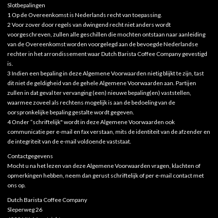
Slotbepalingen
1 Op de Overeenkomst is Nederlands recht van toepassing.
2 Voor zover door regels van dwingend recht niet anders wordt
voorgeschreven, zullen alle geschillen die mochten ontstaan naar aanleiding
van de Overeenkomst worden voorgelegd aan de bevoegde Nederlandse
rechter in het arrondissement waar Dutch Barista Coffee Company gevestigd
is.
3 Indien een bepaling in deze Algemene Voorwaarden nietig blijkt te zijn, tast
dit niet de geldigheid van de gehele Algemene Voorwaarden aan. Partijen
zullen in dat geval ter vervanging (een) nieuwe bepaling(en) vaststellen,
waarmee zoveel als rechtens mogelijk is aan de bedoeling van de
oorspronkelijke bepaling gestalte wordt gegeven.
4 Onder “schriftelijk" wordt in deze Algemene Voorwaarden ook
communicatie per e-mail en fax verstaan, mits de identiteit van de afzender en
de integriteit van de e-mail voldoende vaststaat.
Contactgegevens
Mocht u na het lezen van deze Algemene Voorwaarden vragen, klachten of
opmerkingen hebben, neem dan gerust schriftelijk of per e-mail contact met
ons op.
Dutch Barista Coffee Company
Sleperweg 26