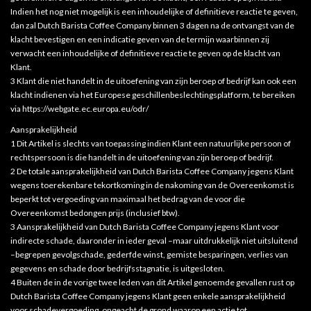
Indien het nog niet mogelijk is een inhoudelijke of definitieve reactie te geven,
dan zal Dutch Barista Coffee Company binnen 3 dagen na de ontvangst van de
klacht bevestigen en een indicatie geven van de termijn waarbinnen zij
verwacht een inhoudelijke of definitieve reactie te geven op de klacht van
Klant.
3 Klant die niet handelt in de uitoefening van zijn beroep of bedrijf kan ook een
klacht indienen via het Europese geschillenbeslechtingsplatform, te bereiken
via https://webgate.ec.europa.eu/odr/
Aansprakelijkheid
1 Dit Artikel is slechts van toepassing indien Klant een natuurlijke persoon of
rechtspersoon is die handelt in de uitoefening van zijn beroep of bedrijf.
2 De totale aansprakelijkheid van Dutch Barista Coffee Company jegens Klant
wegens toerekenbare tekortkoming in de nakoming van de Overeenkomst is
beperkt tot vergoeding van maximaal het bedrag van de voor die
Overeenkomst bedongen prijs (inclusief btw).
3 Aansprakelijkheid van Dutch Barista Coffee Company jegens Klant voor
indirecte schade, daaronder in ieder geval –maar uitdrukkelijk niet uitsluitend
–begrepen gevolgschade, gederfde winst, gemiste besparingen, verlies van
gegevens en schade door bedrijfsstagnatie, is uitgesloten.
4 Buiten de in de vorige twee leden van dit Artikel genoemde gevallen rust op
Dutch Barista Coffee Company jegens Klant geen enkele aansprakelijkheid
voor schadevergoeding, ongeacht de grond waarop een actie tot