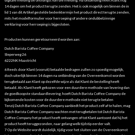
digitale melding de ontvangst van die melding. Na ontbinding heeft Klant nog
14 dagen om het product terug te zenden. Het is ook mogelijk om binnen de in
lid 1 van dit Artikel gestelde bedenktermijn het product direct terug te zenden,
mits het modelformulier voor herroeping of andere ondubbelzinnige
verklaring voor herroeping is bijgesloten.
Producten kunnen geretourneerd worden aan:
Dutch Barista Coffee Company
Sleperweg 26
6222NK Maastricht
6 Reeds door Klant (vooruit) betaalde bedragen zullen zo spoedig mogelijk,
doch uiterlijk binnen 14 dagen na ontbinding van de Overeenkomst worden
terugbetaald aan Klant op dezelfde wijze als dat Klant de bestelling heeft
betaald. Als Klant heeft gekozen voor een duurdere methode van levering dan
de goedkoopste standaardlevering, hoeft Dutch Barista Coffee Company de
bijkomende kosten voor de duurdere methode niet terug te betalen
Tenzij Dutch Barista Coffee Company aanbiedt het product zelf af te halen, mag
Dutch Barista Coffee Company wachten met terugbetalen tot Dutch Barista
Coffee Company het product heeft ontvangen of tot Klant aantoont dat hij het
product heeft teruggezonden, naar gelang welk tijdstip eerder valt.
7 Op de Website wordt duidelijk, tijdig voor het sluiten van de Overeenkomst