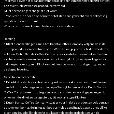
informatie over het al dan niet van toepassing zijn van het herroepingsrecht en
een eventuele gewenste procedure vermeld.
8 Het herroepingsrecht geldt niet voor:
-Producten die door de ondernemer tot stand zijn gebracht overeenkomstig
specificaties van de Klant;
-Producten die snel kunnen bederven of verouderen;
Betaling
1 Klant dient betalingen aan Dutch Barista Coffee Company volgens de in de
bestelprocedure en eventueel op de Website aangegeven betaalmethoden te
voldoen. Dutch Barista Coffee Company is vrij in de keuze van het aanbieden
van betaalmethoden en deze kunnen ook van tijd tot tijd wijzigen. In geval van
betaling na levering kent Klant een betalingstermijn van 14 dagen ingaand op
de dag na levering.
Garantie en conformiteit
1 Dit artikel is slechts van toepassing indien er sprake is van een Klant die niet
handelt in uitoefening van zijn beroep of bedrijf. Indien er door Dutch Barista
Coffee Company een aparte garantie op de producten wordt gegeven geldt,
onverminderd het zojuist gestelde, dit voor alle type Klanten.
2 Dutch Barista Coffee Company staat er voor in dat de producten voldoen aan
de Overeenkomst, de in het aanbod vermelde specificaties, aan de redelijke
eisen van deugdelijkheid en/of bruikbaarheid en de op de datum van de