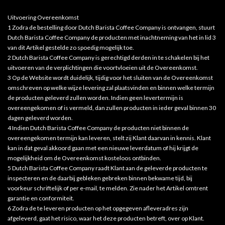
Uitvoering Overeenkomst
1 Zodra de bestelling door Dutch Barista Coffee Company is ontvangen, stuurt
Dutch Barista Coffee Company de producten met inachtneming van het in lid 3
van dit Artikel gestelde zo spoedig mogelijk toe.
2 Dutch Barista Coffee Company is gerechtigd derden in te schakelen bij het
uitvoeren van de verplichtingen die voortvloeien uit de Overeenkomst.
3 Op de Website wordt duidelijk, tijdig voor het sluiten van de Overeenkomst
omschreven op welke wijze levering zal plaatsvinden en binnen welke termijn
de producten geleverd zullen worden. Indien geen levertermijn is
overeengekomen of is vermeld, dan zullen producten in ieder geval binnen 30
dagen geleverd worden.
4 Indien Dutch Barista Coffee Company de producten niet binnen de
overeengekomen termijn kan leveren, stelt zij Klant daarvan in kennis. Klant
kan in dat geval akkoord gaan met een nieuwe leverdatum of hij krijgt de
mogelijkheid om de Overeenkomst kosteloos ontbinden.
5 Dutch Barista Coffee Company raadt Klant aan de geleverde producten te
inspecteren en de daarbij gebleken gebreken binnen bekwame tijd, bij
voorkeur schriftelijk of per e-mail, te melden. Zie nader het Artikel omtrent
garantie en conformiteit.
6 Zodra de te leveren producten op het opgegeven afleveradres zijn
afgeleverd, gaat het risico, waar het deze producten betreft, over op Klant.