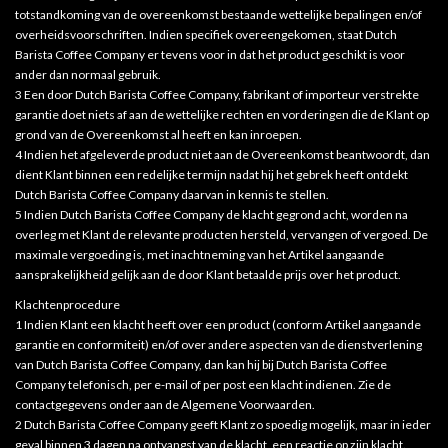
totstandkoming van de overeenkomst bestaande wettelijke bepalingen en/of
overheidsvoorschriften. Indien specifiek overeengekomen, staat Dutch
Barista Coffee Company er tevens voor in dat het product geschikt is voor
ander dan normaal gebruik.
3 Een door Dutch Barista Coffee Company, fabrikant of importeur verstrekte
garantie doet niets af aan de wettelijke rechten en vorderingen die de Klant op
grond van de Overeenkomst al heeft en kan inroepen.
4 Indien het afgeleverde product niet aan de Overeenkomst beantwoordt, dan
dient Klant binnen een redelijke termijn nadat hij het gebrek heeft ontdekt
Dutch Barista Coffee Company daarvan in kennis te stellen.
5 Indien Dutch Barista Coffee Company de klacht gegrond acht, worden na
overleg met Klant de relevante producten hersteld, vervangen of vergoed. De
maximale vergoeding is, met inachtneming van het Artikel aangaande
aansprakelijkheid gelijk aan de door Klant betaalde prijs over het product.
Klachtenprocedure
1 Indien Klant een klacht heeft over een product (conform Artikel aangaande
garantie en conformiteit) en/of over andere aspecten van de dienstverlening
van Dutch Barista Coffee Company, dan kan hij bij Dutch Barista Coffee
Company telefonisch, per e-mail of per post een klacht indienen. Zie de
contactgegevens onder aan de Algemene Voorwaarden.
2 Dutch Barista Coffee Company geeft Klant zo spoedig mogelijk, maar in ieder
geval binnen 3 dagen na ontvangst van de klacht, een reactie op zijn klacht.