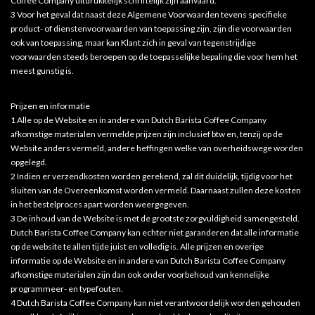
Coffee Company uitdrukkelijk schriftelijk zijn aanvaard.
3 Voor het geval dat naast deze Algemene Voorwaarden tevens specifieke
product- of dienstenvoorwaarden van toepassing zijn, zijn die voorwaarden
ook van toepassing, maar kan Klant zich in geval van tegenstrijdige
voorwaarden steeds beroepen op de toepasselijke bepaling die voor hem het
meest gunstig is.
Prijzen en informatie
1 Alle op de Website en in andere van Dutch Barista Coffee Company
afkomstige materialen vermelde prijzen zijn inclusief btw en, tenzij op de
Website anders vermeld, andere heffingen welke van overheidswege worden
opgelegd.
2 Indien er verzendkosten worden gerekend, zal dit duidelijk, tijdig voor het
sluiten van de Overeenkomst worden vermeld. Daarnaast zullen deze kosten
in het bestelproces apart worden weergegeven.
3 De inhoud van de Website is met de grootste zorgvuldigheid samengesteld.
Dutch Barista Coffee Company kan echter niet garanderen dat alle informatie
op de website te allen tijde juist en volledig is. Alle prijzen en overige
informatie op de Website en in andere van Dutch Barista Coffee Company
afkomstige materialen zijn dan ook onder voorbehoud van kennelijke
programmeer- en typefouten.
4 Dutch Barista Coffee Company kan niet verantwoordelijk worden gehouden