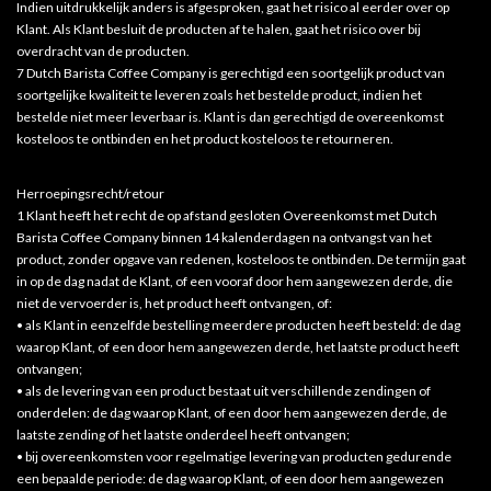
Indien uitdrukkelijk anders is afgesproken, gaat het risico al eerder over op
Klant. Als Klant besluit de producten af te halen, gaat het risico over bij
overdracht van de producten.
7 Dutch Barista Coffee Company is gerechtigd een soortgelijk product van
soortgelijke kwaliteit te leveren zoals het bestelde product, indien het
bestelde niet meer leverbaar is. Klant is dan gerechtigd de overeenkomst
kosteloos te ontbinden en het product kosteloos te retourneren.
Herroepingsrecht/retour
1 Klant heeft het recht de op afstand gesloten Overeenkomst met Dutch
Barista Coffee Company binnen 14 kalenderdagen na ontvangst van het
product, zonder opgave van redenen, kosteloos te ontbinden. De termijn gaat
in op de dag nadat de Klant, of een vooraf door hem aangewezen derde, die
niet de vervoerder is, het product heeft ontvangen, of:
• als Klant in eenzelfde bestelling meerdere producten heeft besteld: de dag
waarop Klant, of een door hem aangewezen derde, het laatste product heeft
ontvangen;
• als de levering van een product bestaat uit verschillende zendingen of
onderdelen: de dag waarop Klant, of een door hem aangewezen derde, de
laatste zending of het laatste onderdeel heeft ontvangen;
• bij overeenkomsten voor regelmatige levering van producten gedurende
een bepaalde periode: de dag waarop Klant, of een door hem aangewezen